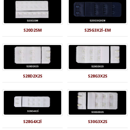
S20D2SM
S25G3X2İ-EM
S28D2X2S
S28G3X2S
S28G4X2İ
S30G3X2S