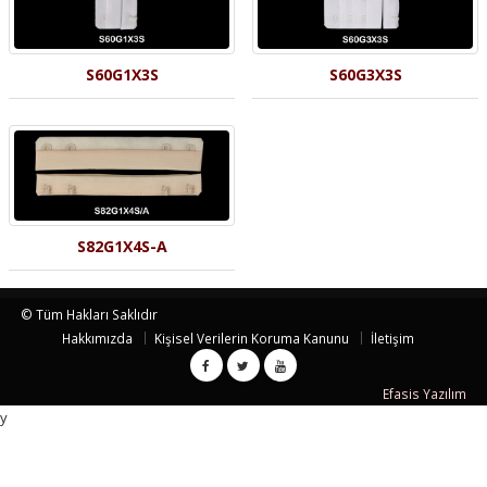
S60G1X3S
S60G3X3S
S82G1X4S-A
© Tüm Hakları Saklıdır
Hakkımızda
Kişisel Verilerin Koruma Kanunu
İletişim
Efasis Yazılım
y