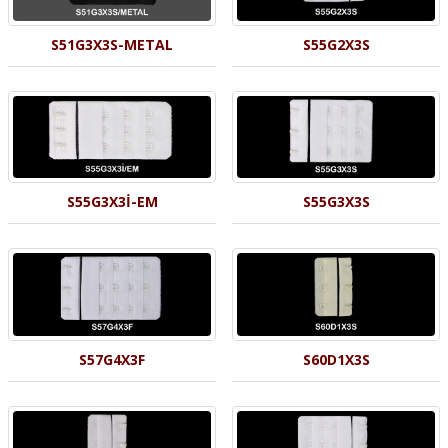
S51G3X3S-METAL
S55G2X3S
S55G3X3İ-EM
S55G3X3S
S57G4X3F
S60D1X3S