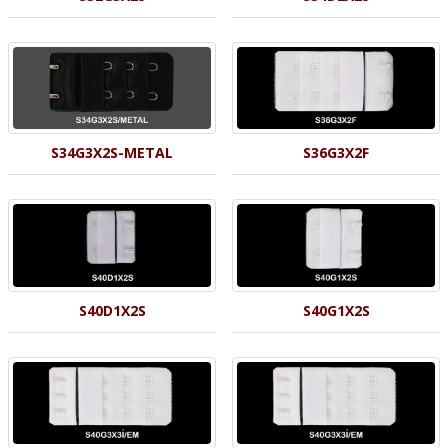
S34G3X2S-METAL
S36G3X2F
S40D1X2S
S40G1X2S