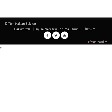
© Tüm Hakları Saklıdır
Hakkımızda
Kişisel Verilerin Koruma Kanunu
İletişim
Efasis Yazılım
y