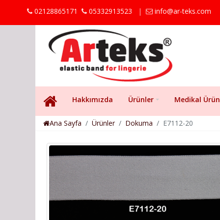
02128865171
05332913523
|
info@ar-teks.com
Hakkımızda
Ürünler
Medikal Ürün
Ana Sayfa
Ürünler
Dokuma
E7112-20