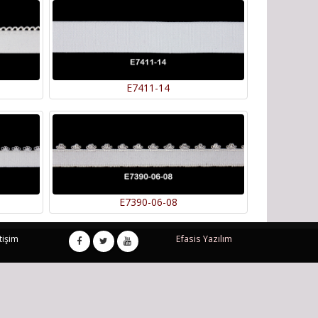
E7411-14
E7390-06-08
tişim
Efasis Yazılım