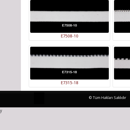
E7508-10
E7315-18
© Tüm Hakları Saklıdır
y