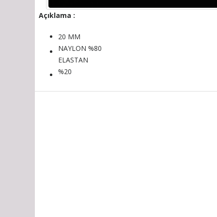
Açıklama :
20 MM
NAYLON %80
ELASTAN
%20