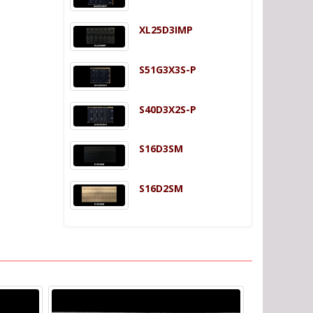
XL25D3IMP
S51G3X3S-P
S40D3X2S-P
S16D3SM
S16D2SM