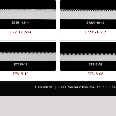
E7291-12-14
E7291-10-12
E7315-12
E7315-08
Hakkımızda
Kişisel Verilerin Koruma Kanunu
İle