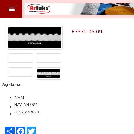
E7370-06-09
Açıklama :
9 MM
NAYLON %80
ELASTAN %20
Share
Facebook
Twitter