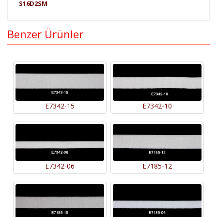
S16D2SM
Benzer Ürünler
E7342-15
E7342-10
E7342-06
E7185-12