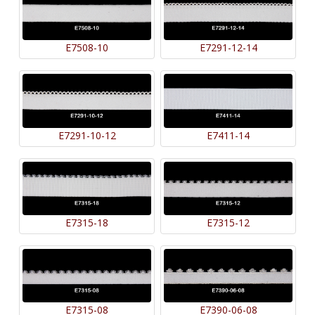
E7508-10
E7291-12-14
E7291-10-12
E7411-14
E7315-18
E7315-12
E7315-08
E7390-06-08