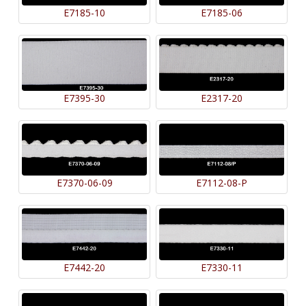
E7185-10
E7185-06
E7395-30
E2317-20
E7370-06-09
E7112-08-P
E7442-20
E7330-11