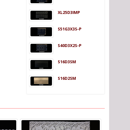
XL25D3IMP
S51G3X3S-P
S40D3X2S-P
S16D3SM
S16D2SM