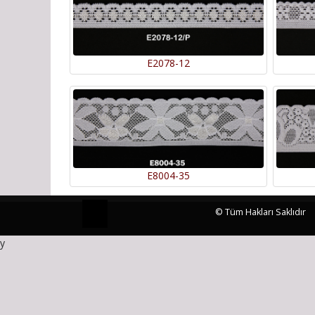
E2078-12
E8004-35
© Tüm Hakları Saklıdır
y