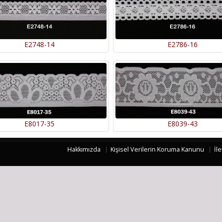
E2748-14
E2786-16
E8017-35
E8039-43
Hakkımızda
Kişisel Verilerin Koruma Kanunu
İle