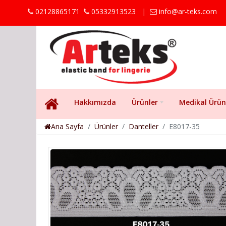
02128865171
05332913523
|
info@ar-teks.com
Hakkımızda
Ürünler
Medikal Ürün
Ana Sayfa
Ürünler
Danteller
E8017-35