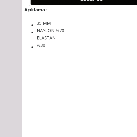
Açıklama :
35 MM
NAYLON %70
ELASTAN
%30