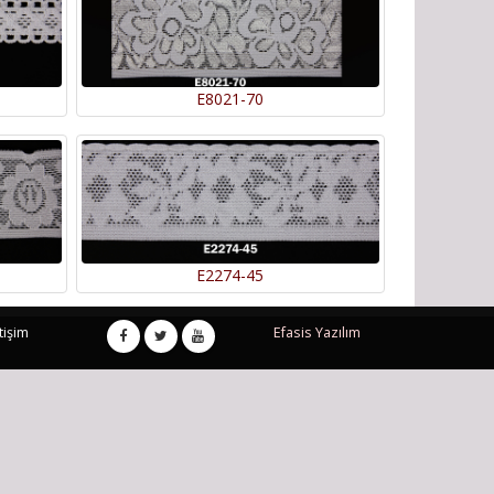
E8021-70
E2274-45
tişim
Efasis Yazılım